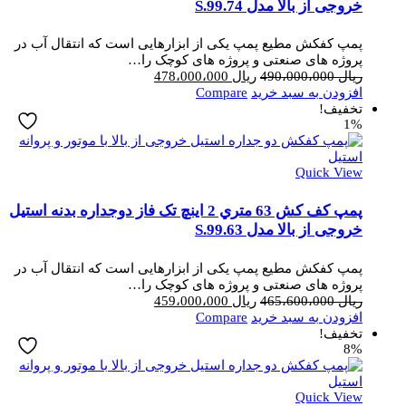
خروجی از بالا مدل S.99.74
پمپ کفکش مطیع پمپ یکی از ابزارهایی است که انتقال آب در
پروژه های صنعتی و پروژه های کوچک را…
قیمت
قیمت
ریال
490،000،000
ریال
478،000،000
اصلی
فعلی
افزودن به سبد خرید
Compare
ریال 490،000،000
ریال 478،000،000
تخفیف!
1%
بود.
است.
Quick View
پمپ کف کش 63 متري 2 اینچ تک فاز دوجداره بدنه استیل
خروجی از بالا مدل S.99.63
پمپ کفکش مطیع پمپ یکی از ابزارهایی است که انتقال آب در
پروژه های صنعتی و پروژه های کوچک را…
قیمت
قیمت
ریال
465،600،000
ریال
459،000،000
اصلی
فعلی
افزودن به سبد خرید
Compare
ریال 465،600،000
ریال 459،000،000
تخفیف!
8%
بود.
است.
Quick View