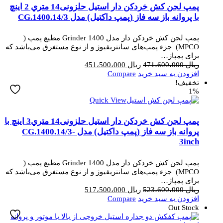
پمپ لجن کش خردکن دار استیل حلزونی14 متري 2 اینچ
با پروانه باز سه فاز (پمپ داکتیل) مدل 3/CG.1400.14
پمپ لجن کش خردکن دار مدل Grinder 1400 مطیع پمپ (
MPCO) جزء پمپ‌های سانتریفیوژ و از نوع مستغرق می‌باشد که
برای پمپاژ…
قیمت
قیمت
ریال
471،600،000
ریال
451،500،000
اصلی
فعلی
افزودن به سبد خرید
Compare
ریال 471،600،000
ریال 451،500،000
تخفیف!
1%
بود.
است.
Quick View
پمپ لجن کش خردکن دار استیل حلزونی14 متري3 اینچ با
پروانه باز سه فاز (پمپ داکتیل) مدل CG.1400.14/3-
3inch
پمپ لجن کش خردکن دار مدل Grinder 1400 مطیع پمپ (
MPCO) جزء پمپ‌های سانتریفیوژ و از نوع مستغرق می‌باشد که
برای پمپاژ…
قیمت
قیمت
ریال
523،600،000
ریال
517،500،000
اصلی
فعلی
افزودن به سبد خرید
Compare
ریال 523،600،000
ریال 517،500،000
Out Stock
بود.
است.