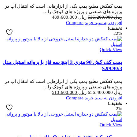
پمپ کفکش مطیع پمپ یکی از ابزارهایی است که انتقال آب در
پروژه های صنعتی و پروژه های کوچک را…
قیمت
قیمت
ریال
535،200،000
ریال
489،600،000
اصلی
فعلی
افزودن به سبد خرید
Compare
ریال 535،200،000
ریال 489،600،000
تخفیف!
22%
بود.
است.
Quick View
پمپ کف کش 90 متري 3 اینچ سه فاز با پروانه استیل مدل
3/S.99.90
پمپ کفکش مطیع پمپ یکی از ابزارهایی است که انتقال آب در
پروژه های صنعتی و پروژه های کوچک را…
قیمت
قیمت
ریال
656،400،000
ریال
513،600،000
اصلی
فعلی
افزودن به سبد خرید
Compare
ریال 656،400،000
ریال 513،600،000
تخفیف!
2%
بود.
است.
Quick View