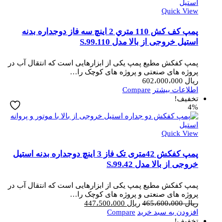
Quick View
پمپ کف کش 110 متري 2 اینچ سه فاز دوجداره بدنه
استیل خروجی از بالا مدل S.99.110
پمپ کفکش مطیع پمپ یکی از ابزارهایی است که انتقال آب در
پروژه های صنعتی و پروژه های کوچک را…
ریال
602،000،000
اطلاعات بیشتر
Compare
تخفیف!
4%
Quick View
پمپ کفکش 42متری تک فاز 3 اینچ دوجداره بدنه استیل
خروجی از بالا مدل S.99.42
پمپ کفکش مطیع پمپ یکی از ابزارهایی است که انتقال آب در
پروژه های صنعتی و پروژه های کوچک را…
قیمت
قیمت
ریال
465،600،000
ریال
447،500،000
اصلی
فعلی
افزودن به سبد خرید
Compare
ریال 465،600،000
ریال 447،500،000
تخفیف!