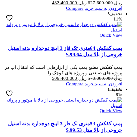
قیمت
قیمت
ریال
627،600،000
ریال
482،400،000
اصلی
فعلی
افزودن به سبد خرید
Compare
ریال 627،600،000
ریال 482،400،000
تخفیف!
11%
بود.
است.
Quick View
پمپ کفکش 64متری تک فاز 3 اینچ دوجداره بدنه استیل
خروجی از بالا مدل S.99.64
پمپ کفکش مطیع پمپ یکی از ابزارهایی است که انتقال آب در
پروژه های صنعتی و پروژه های کوچک را…
قیمت
قیمت
ریال
570،000،000
ریال
506،400،000
اصلی
فعلی
افزودن به سبد خرید
Compare
ریال 570،000،000
ریال 506،400،000
تخفیف!
9%
بود.
است.
Quick View
پمپ کفکش 53متری تک فاز 3 اینچ دوجداره بدنه استیل
خروجی از بالا مدل S.99.53