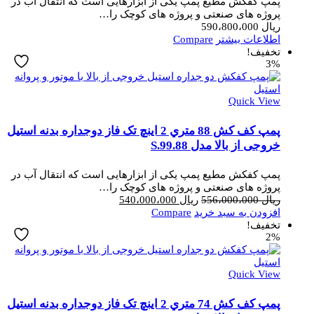
پمپ کفکش مطیع پمپ یکی از ابزارهایی است که انتقال آب در
پروژه های صنعتی و پروژه های کوچک را…
ریال
590،800،000
اطلاعات بیشتر
Compare
تخفیف!
3%
Quick View
پمپ کف کش 88 متري 2 اینچ تک فاز دوجداره بدنه استیل
خروجی از بالا مدل S.99.88
پمپ کفکش مطیع پمپ یکی از ابزارهایی است که انتقال آب در
پروژه های صنعتی و پروژه های کوچک را…
قیمت
قیمت
ریال
556،000،000
ریال
540،000،000
اصلی
فعلی
افزودن به سبد خرید
Compare
ریال 556،000،000
ریال 540،000،000
تخفیف!
2%
بود.
است.
Quick View
پمپ کف کش 74 متري 2 اینچ تک فاز دوجداره بدنه استیل