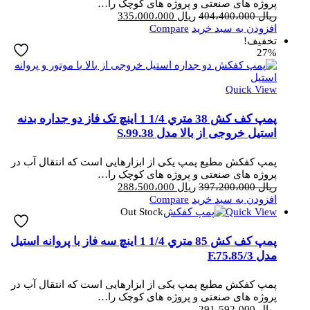
پروژه های صنعتی و پروژه های کوچک را…
قیمت
قیمت
ریال
404،400،000
ریال
335،000،000
اصلی
فعلی
افزودن به سبد خرید
Compare
ریال 404،400،000
ریال 335،000،000
تخفیف!
27%
بود.
است.
Quick View
پمپ کف کش 38 متري 1/4 1 اینچ تک فاز دو جداره بدنه
استیل خروجی از بالا مدل S.99.38
پمپ کفکش مطیع پمپ یکی از ابزارهایی است که انتقال آب در
پروژه های صنعتی و پروژه های کوچک را…
قیمت
قیمت
ریال
397،200،000
ریال
288،500،000
اصلی
فعلی
افزودن به سبد خرید
Compare
ریال 397،200،000
ریال 288،500،000
Out Stock
Quick View
بود.
است.
پمپ کف کش 85 متري 1/4 1 اینچ سه فاز با پروانه استیل
مدل 3/F.75.85
پمپ کفکش مطیع پمپ یکی از ابزارهایی است که انتقال آب در
پروژه های صنعتی و پروژه های کوچک را…
ریال
291،592،000