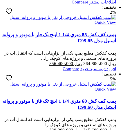
اطلاعات بیشتر
Compare
تخفیف!
2%
Quick View
پمپ کف کش 85 متري 1/4 1 اینچ تک فاز با موتور و پروانه
استیل مدل F.99.85
پمپ کفکش مطیع پمپ یکی از ابزارهایی است که انتقال آب در
پروژه های صنعتی و پروژه های کوچک را…
قیمت
قیمت
ریال
364،800،000
ریال
356،400،000
اصلی
فعلی
افزودن به سبد خرید
Compare
ریال 364،800،000
ریال 356،400،000
تخفیف!
5%
بود.
است.
Quick View
پمپ کف کش 60 متري 1/4 1 اینچ تک فاز با موتور و پروانه
استیل مدل F.99.60
پمپ کفکش مطیع پمپ یکی از ابزارهایی است که انتقال آب در
پروژه های صنعتی و پروژه های کوچک را…
قیمت
قیمت
ریال
345،600،000
ریال
330،000،000