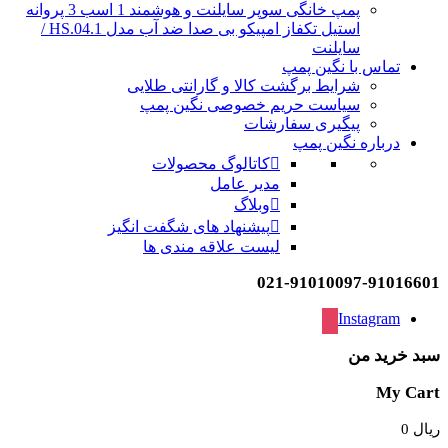
پمپ خانگی سوپر سایلنت و هوشمند 1 اسب 3 پروانه
استیل تکفاز امپیکو بی صدا ضد آب مدل HS.04.1 /
سایلنت
تماس با نگین پمپ
شرایط برگشت کالا و گارانتی طلایی
سیاست حریم خصوصی نگین پمپ
پیگیری سفارشات
درباره نگین پمپ
کاتالوگ محصولات
مدیر عامل
وبلاگ
پیشنهاد های شگفت انگیز
لیست علاقه مندی ها
021-91010097-91016601
Instagram
سبد خرید من
My Cart
ریال
0