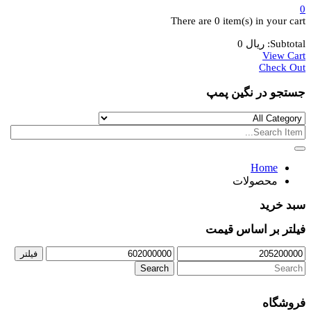
0
There are
0 item(s)
in your cart
Subtotal:
ریال
0
View Cart
Check Out
جستجو در نگین پمپ
Home
محصولات
سبد خرید
فیلتر بر اساس قیمت
حداقل
حداکثر
فیلتر
قیمت
قیمت
Search
for:
فروشگاه