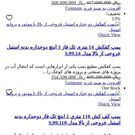
قیمت
قیمت
ریال
417،600،000
ریال
368،000،000
اصلی
فعلی
افزودن به سبد خرید
Compare
ریال 417،600،000
ریال 368،000،000
تخفیف!
13%
بود.
است.
Quick View
پمپ کفکش 14 متری تک فاز 3 اینچ دوجداره بدنه استیل
خروجی از بالا مدل S.99.14
پمپ کفکش مطیع پمپ یکی از ابزارهایی است که انتقال آب در
پروژه های صنعتی و پروژه های کوچک را…
قیمت
قیمت
ریال
409،200،000
ریال
354،500،000
اصلی
فعلی
افزودن به سبد خرید
Compare
ریال 409،200،000
ریال 354،500،000
Out Stock
بود.
است.
Quick View
پمپ کف کش 110 متري 2 اینچ تک فاز دوجداره بدنه
استیل خروجی از بالا مدل S.99.110