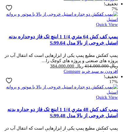
ریال 405،600،000
ریال 335،000،000
تخفیف!
7%
بود.
است.
Quick View
پمپ کف کش 64 متري 1/4 1 اینچ تک فاز دوجداره بدنه
استیل خروجی از بالا مدل S.99.64
پمپ کفکش مطیع پمپ یکی از ابزارهایی است که انتقال آب در
پروژه های صنعتی و پروژه های کوچک را…
قیمت
قیمت
ریال
414،000،000
ریال
384،000،000
اصلی
فعلی
افزودن به سبد خرید
Compare
ریال 414،000،000
ریال 384،000،000
تخفیف!
17%
بود.
است.
Quick View
پمپ کف کش 48 متري 1/4 1 اینچ تک فاز دو جداره بدنه
استیل خروجی از بالا مدل S.99.48
پمپ کفکش مطیع پمپ یکی از ابزارهایی است که انتقال آب در