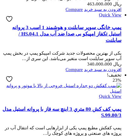
ریال
463،000،000
افزودن به سبد خرید
Compare
Quick View
پمپ خانگی سوپر سایلنت و هوشمند 1 اسب 3 پروانه
استیل تکفاز امپیکو بی صدا ضد آب مدل HS.04.1 /
سایلنت
یکی از بهترین محصولات جدید شرکت امپیکو پمپ در بخش پمپ
آب سوپر سایلنت است متغیر می‌باشد. این سری از…
ریال
340،000،000
افزودن به سبد خرید
Compare
تخفیف!
23%
Quick View
پمپ کف کش 80 متري 3 اینچ سه فاز با پروانه استیل مدل
3/S.99.80
پمپ کفکش مطیع پمپ یکی از ابزارهایی است که انتقال آب در
پروژه های صنعتی و پروژه های کوچک را…